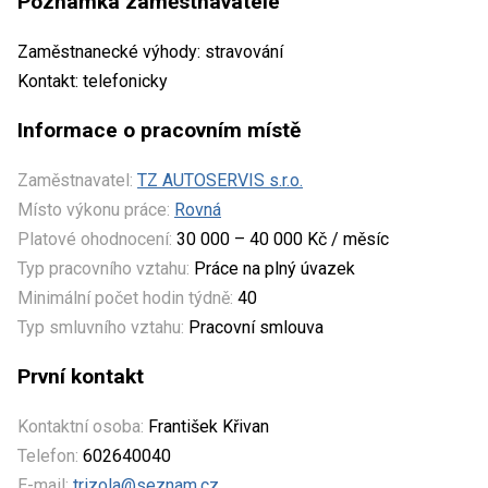
Poznámka zaměstnavatele
Zaměstnanecké výhody: stravování
Kontakt: telefonicky
Informace o pracovním místě
Zaměstnavatel:
TZ AUTOSERVIS s.r.o.
Místo výkonu práce:
Rovná
Platové ohodnocení:
30 000 – 40 000 Kč / měsíc
Typ pracovního vztahu:
Práce na plný úvazek
Minimální počet hodin týdně:
40
Typ smluvního vztahu:
Pracovní smlouva
První kontakt
Kontaktní osoba:
František Křivan
Telefon:
602640040
E-mail:
trizola@seznam.cz