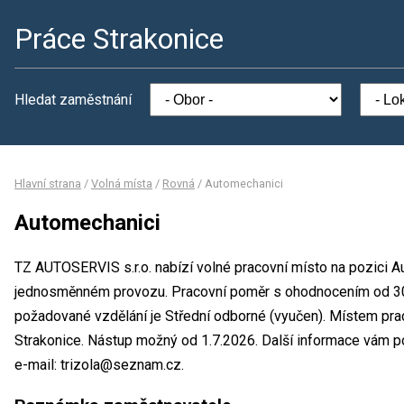
Práce Strakonice
Hledat zaměstnání
Hlavní strana
/
Volná místa
/
Rovná
/
Automechanici
Automechanici
TZ AUTOSERVIS s.r.o. nabízí volné pracovní místo na pozici A
jednosměnném provozu. Pracovní poměr s ohodnocením od 30
požadované vzdělání je Střední odborné (vyučen). Místem prac
Strakonice. Nástup možný od 1.7.2026. Další informace vám po
e-mail: trizola@seznam.cz.