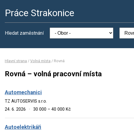
Práce Strakonice
Hledat zaměstnání
Hlavní strana
/
Volná místa
/
Rovná
Rovná – volná pracovní místa
Automechanici
TZ AUTOSERVIS s.r.o.
24. 6. 2026
·
30 000 – 40 000 Kč
Autoelektrikáři