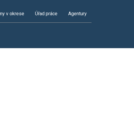
my v okrese
Úřad práce
Agentury