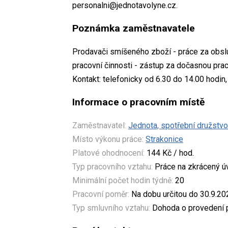
personalni@jednotavolyne.cz.
Poznámka zaměstnavatele
Prodavači smíšeného zboží - práce za obs
pracovní činnosti - zástup za dočasnou pra
Kontakt: telefonicky od 6.30 do 14.00 hodin
Informace o pracovním místě
Zaměstnavatel:
Jednota, spotřební družstvo
Místo výkonu práce:
Strakonice
Platové ohodnocení:
144 Kč / hod.
Typ pracovního vztahu:
Práce na zkrácený 
Minimální počet hodin týdně:
20
Pracovní poměr:
Na dobu určitou do 30.9.20
Typ smluvního vztahu:
Dohoda o provedení p