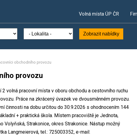
Volná místa ÚP ČR
Fir
Zobrazit nabídky
acovníci obchodního provozu
ního provozu
í 2 volná pracovní místa v oboru obchodu a cestovního ruchu
provozu. Práce na zkrácený úvazek ve dvousměnném provozu.
í činnosti na dobu určitou do 30.9.2026 s ohodnocením 144
kladní + praktická škola. Místem pracoviště je Jednota,
rno Volyňská, Strakonice, okres Strakonice. Nástup možný
tka Langmeierová, tel.: 725003352, e-mail: