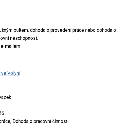
lužným pultem, dohoda o provedení práce nebo dohoda o
covní neschopnost.
, e-mailem
 ve Volyni
úvazek
26
ráce, Dohoda o pracovní činnosti