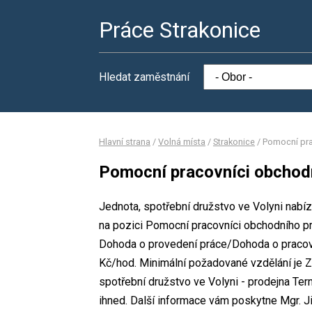
Práce Strakonice
Hledat zaměstnání
Hlavní strana
/
Volná místa
/
Strakonice
/
Pomocní pr
Pomocní pracovníci obchod
Jednota, spotřební družstvo ve Volyni nabíz
na pozici Pomocní pracovníci obchodního 
Dohoda o provedení práce/Dohoda o pracovn
Kč/hod. Minimální požadované vzdělání je Zá
spotřební družstvo ve Volyni - prodejna Te
ihned. Další informace vám poskytne Mgr. Ji