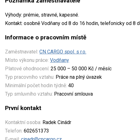
Poznámka zaměstnavatele
Výhody: prémie, stravné, kapesné.
Kontakt: osobně Vodňany od 8 do 16 hodin, telefonicky od 8 
Informace o pracovním místě
Zaměstnavatel:
CN CARGO spol. s r.o.
Místo výkonu práce:
Vodňany
Platové ohodnocení:
25 000 – 50 000 Kč / měsíc
Typ pracovního vztahu:
Práce na plný úvazek
Minimální počet hodin týdně:
40
Typ smluvního vztahu:
Pracovní smlouva
První kontakt
Kontaktní osoba:
Radek Cinádr
Telefon:
602651373
E-mail:
cinadr@cncargo.cz