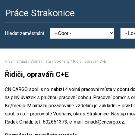
Práce Strakonice
Hledat zaměstnání
Hlavní strana
/
Volná místa
/
Vodňany
/
Řidiči, opraváři C+E
Řidiči, opraváři C+E
CN CARGO spol. s r.o. nabízí 4 volná pracovní místa v oboru do
na plný úvazek s pružnou pracovní dobou. Pracovní poměr s
Kč/měsíc. Minimální požadované vzdělání je Základní + prakt
spol. s r.o. - pracoviště Vodňany, okres Strakonice. Nástup m
Radek Cinádr, tel.: 602651373, e-mail: cinadr@cncargo.cz.