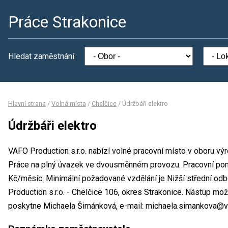
Práce Strakonice
Hledat zaměstnání
Hlavní strana
/
Volná místa
/
Chelčice
/
Údržbáři elektro
Údržbáři elektro
VAFO Production s.r.o. nabízí volné pracovní místo v oboru výr
Práce na plný úvazek ve dvousměnném provozu. Pracovní po
Kč/měsíc. Minimální požadované vzdělání je Nižší střední od
Production s.r.o. - Chelčice 106, okres Strakonice. Nástup mo
poskytne Michaela Šimánková, e-mail: michaela.simankova@v