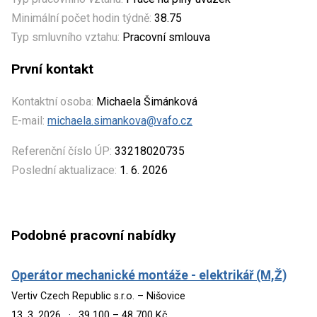
Minimální počet hodin týdně:
38.75
Typ smluvního vztahu:
Pracovní smlouva
První kontakt
Kontaktní osoba:
Michaela Šimánková
E-mail:
michaela.simankova@vafo.cz
Referenční číslo ÚP:
33218020735
Poslední aktualizace:
1. 6. 2026
Podobné pracovní nabídky
Operátor mechanické montáže - elektrikář (M,Ž)
Vertiv Czech Republic s.r.o. – Nišovice
13. 3. 2026
·
39 100 – 48 700 Kč