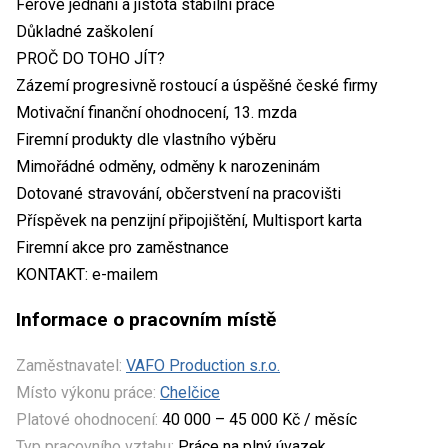
Férové jednání a jistota stabilní práce
Důkladné zaškolení
PROČ DO TOHO JÍT?
Zázemí progresivně rostoucí a úspěšné české firmy
Motivační finanční ohodnocení, 13. mzda
Firemní produkty dle vlastního výběru
Mimořádné odměny, odměny k narozeninám
Dotované stravování, občerstvení na pracovišti
Příspěvek na penzijní připojištění, Multisport karta
Firemní akce pro zaměstnance
KONTAKT: e-mailem
Informace o pracovním místě
Zaměstnavatel:
VAFO Production s.r.o.
Místo výkonu práce:
Chelčice
Platové ohodnocení:
40 000 – 45 000 Kč / měsíc
Typ pracovního vztahu:
Práce na plný úvazek