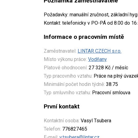
Poznámka zaměstnavatele
Požadavky: manuální zručnost, základní hyg
Kontakt: telefonicky v PO-PÁ od 8.00 do 16
Informace o pracovním místě
Zaměstnavatel:
LINTAR CZECH s.r.o.
Místo výkonu práce:
Vodňany
Platové ohodnocení:
27 328 Kč / měsíc
Typ pracovního vztahu:
Práce na plný úvaze
Minimální počet hodin týdně:
38.75
Typ smluvního vztahu:
Pracovní smlouva
První kontakt
Kontaktní osoba:
Vasyl Tsubera
Telefon:
776827465
E-mail:
v.tsubera@lintar.cz