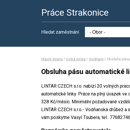
Práce Strakonice
Hledat zaměstnání
Hlavní strana
/
Volná místa
/
Vodňany
/
Obsluha pásu 
Obsluha pásu automatické l
LINTAR CZECH s.r.o. nabízí 20 volných prac
automatické linky. Práce na plný úvazek 
328 Kč/měsíc. Minimální požadované vzdělání
LINTAR CZECH s.r.o.- Vodňanská drůbež a.s.
vám poskytne Vasyl Tsubera, tel.: 776827465