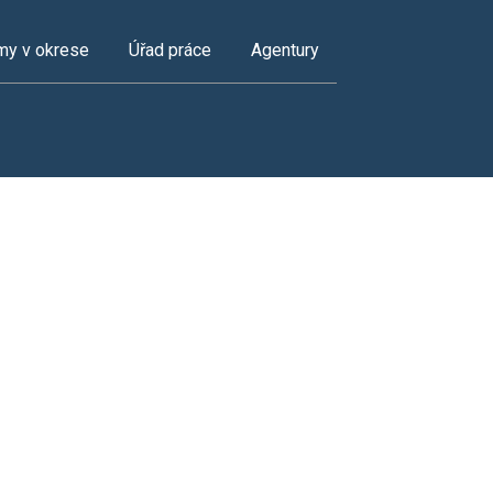
my v okrese
Úřad práce
Agentury