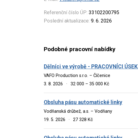
Referenční číslo ÚP:
33102200795
Poslední aktualizace:
9. 6. 2026
Podobné pracovní nabídky
Dělníci ve výrobě - PRACOVNÍCI Ú
VAFO Production s.r.o. – Číčenice
3. 8. 2026
·
32 000 – 35 000 Kč
Obsluha pásu automatické linky
Vodňanská drůbež, a.s. – Vodňany
19. 5. 2026
·
27 328 Kč
Obsluha pásu automatické linky