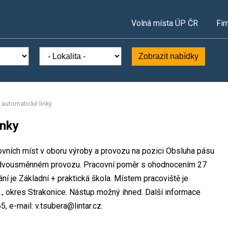
Volná místa ÚP ČR
Fir
Zobrazit nabídky
automatické linky
inky
ovních míst v oboru výroby a provozu na pozici Obsluha pásu
ve dvousměnném provozu. Pracovní poměr s ohodnocením 27
 je Základní + praktická škola. Místem pracoviště je
, okres Strakonice. Nástup možný ihned. Další informace
, e-mail: v.tsubera@lintar.cz.