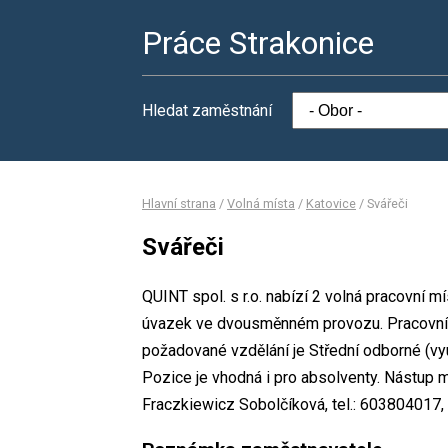
Práce Strakonice
Hledat zaměstnání
Hlavní strana
/
Volná místa
/
Katovice
/
Svářeči
Svářeči
QUINT spol. s r.o. nabízí 2 volná pracovní m
úvazek ve dvousměnném provozu. Pracovní
požadované vzdělání je Střední odborné (vyu
Pozice je vhodná i pro absolventy. Nástup 
Fraczkiewicz Sobolčíková, tel.: 603804017