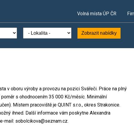
Volná místa ÚP ČR
Fir
Zobrazit nabídky
ísta v oboru výroby a provozu na pozici Svářeči. Práce na plný
 poměr s ohodnocením 35 000 Kč/měsíc. Minimální
čen). Místem pracoviště je QUINT s.r.o., okres Strakonice.
možný ihned. Další informace vám poskytne Alexandra
, e-mail: sobolcikova@seznam.cz.