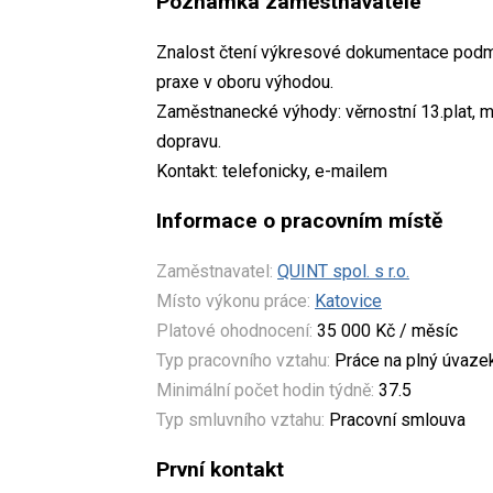
Poznámka zaměstnavatele
Znalost čtení výkresové dokumentace podm
praxe v oboru výhodou.
Zaměstnanecké výhody: věrnostní 13.plat, m
dopravu.
Kontakt: telefonicky, e-mailem
Informace o pracovním místě
Zaměstnavatel:
QUINT spol. s r.o.
Místo výkonu práce:
Katovice
Platové ohodnocení:
35 000 Kč / měsíc
Typ pracovního vztahu:
Práce na plný úvaze
Minimální počet hodin týdně:
37.5
Typ smluvního vztahu:
Pracovní smlouva
První kontakt