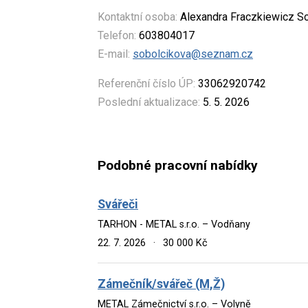
Kontaktní osoba:
Alexandra Fraczkiewicz S
Telefon:
603804017
E-mail:
sobolcikova@seznam.cz
Referenční číslo ÚP:
33062920742
Poslední aktualizace:
5. 5. 2026
Podobné pracovní nabídky
Svářeči
TARHON - METAL s.r.o. – Vodňany
22. 7. 2026
·
30 000 Kč
Zámečník/svářeč (M,Ž)
METAL Zámečnictví s.r.o. – Volyně