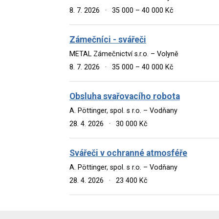
8. 7. 2026
·
35 000 – 40 000 Kč
Zámečníci - svářeči
METAL Zámečnictví s.r.o. – Volyně
8. 7. 2026
·
35 000 – 40 000 Kč
Obsluha svařovacího robota
A. Pöttinger, spol. s r.o. – Vodňany
28. 4. 2026
·
30 000 Kč
Svářeči v ochranné atmosféře
A. Pöttinger, spol. s r.o. – Vodňany
28. 4. 2026
·
23 400 Kč