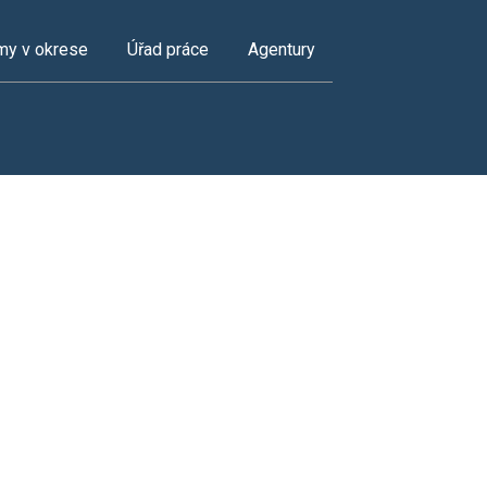
my v okrese
Úřad práce
Agentury