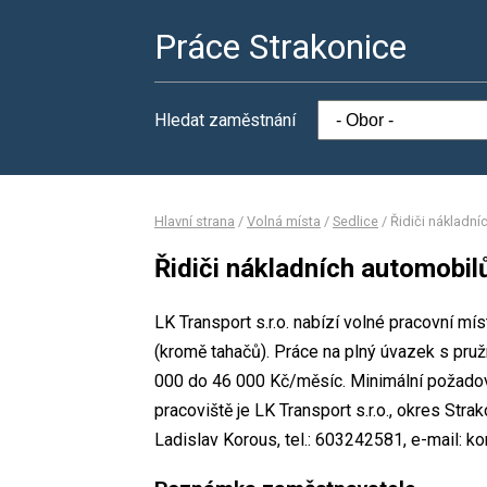
Práce Strakonice
Hledat zaměstnání
Hlavní strana
/
Volná místa
/
Sedlice
/
Řidiči nákladn
Řidiči nákladních automobil
LK Transport s.r.o. nabízí volné pracovní mí
(kromě tahačů). Práce na plný úvazek s pr
000 do 46 000 Kč/měsíc. Minimální požadova
pracoviště je LK Transport s.r.o., okres St
Ladislav Korous, tel.: 603242581, e-mail: 