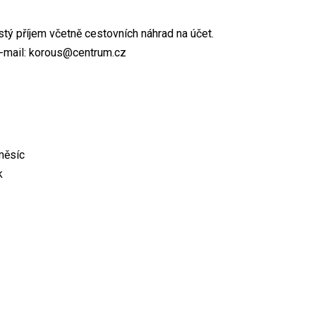
stý příjem včetně cestovních náhrad na účet.
 e-mail: korous@centrum.cz
měsíc
k