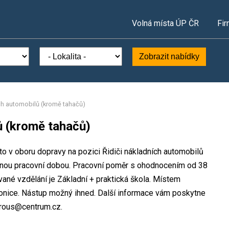
Volná místa ÚP ČR
Fir
Zobrazit nabídky
ích automobilů (kromě tahačů)
ů (kromě tahačů)
sto v oboru dopravy na pozici Řidiči nákladních automobilů
užnou pracovní dobou. Pracovní poměr s ohodnocením od 38
né vzdělání je Základní + praktická škola. Místem
rakonice. Nástup možný ihned. Další informace vám poskytne
korous@centrum.cz.