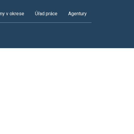
my v okrese
Úřad práce
Agentury