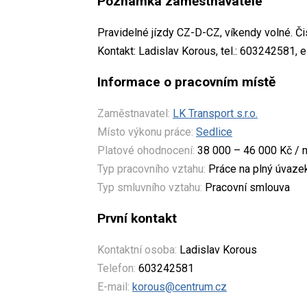
Poznámka zaměstnavatele
Pravidelné jízdy CZ-D-CZ, víkendy volné. Či
Kontakt: Ladislav Korous, tel.: 603242581,
Informace o pracovním místě
Zaměstnavatel:
LK Transport s.r.o.
Místo výkonu práce:
Sedlice
Platové ohodnocení:
38 000 – 46 000 Kč / 
Typ pracovního vztahu:
Práce na plný úvaze
Typ smluvního vztahu:
Pracovní smlouva
První kontakt
Kontaktní osoba:
Ladislav Korous
Telefon:
603242581
E-mail:
korous@centrum.cz