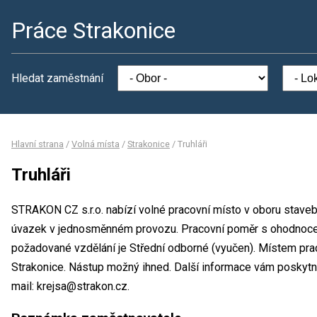
Práce Strakonice
Hledat zaměstnání
Hlavní strana
/
Volná místa
/
Strakonice
/
Truhláři
Truhláři
STRAKON CZ s.r.o. nabízí volné pracovní místo v oboru stavebni
úvazek v jednosměnném provozu. Pracovní poměr s ohodnoce
požadované vzdělání je Střední odborné (vyučen). Místem prac
Strakonice. Nástup možný ihned. Další informace vám poskytne 
mail: krejsa@strakon.cz.