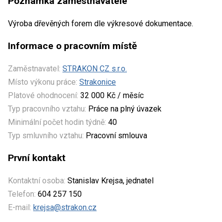
Poznámka zaměstnavatele
Výroba dřevěných forem dle výkresové dokumentace.
Informace o pracovním místě
Zaměstnavatel:
STRAKON CZ s.r.o.
Místo výkonu práce:
Strakonice
Platové ohodnocení:
32 000 Kč / měsíc
Typ pracovního vztahu:
Práce na plný úvazek
Minimální počet hodin týdně:
40
Typ smluvního vztahu:
Pracovní smlouva
První kontakt
Kontaktní osoba:
Stanislav Krejsa, jednatel
Telefon:
604 257 150
E-mail:
krejsa@strakon.cz