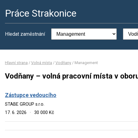
Práce Strakonice
Hledat zaměstnání
Hlavní strana
/
Volná místa
/
Vodňany
/
Management
Vodňany – volná pracovní místa v obo
Zástupce vedoucího
STABE GROUP s.r.o.
17. 6. 2026
·
30 000 Kč