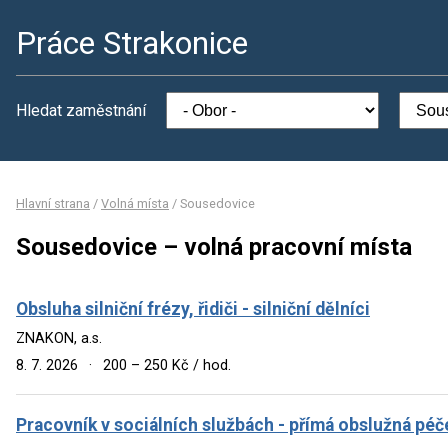
Práce Strakonice
Hledat zaměstnání
Hlavní strana
/
Volná místa
/
Sousedovice
Sousedovice – volná pracovní místa
Obsluha silniční frézy, řidiči - silniční dělníci
ZNAKON, a.s.
8. 7. 2026
·
200 – 250 Kč / hod.
Pracovník v sociálních službách - přímá obslužná péč