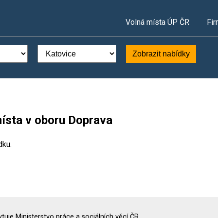
Volná místa ÚP ČR
Fir
Zobrazit nabídky
místa v oboru Doprava
dku.
uje Ministerstvo práce a sociálních věcí ČR.