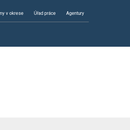
my v okrese
Úřad práce
Agentury