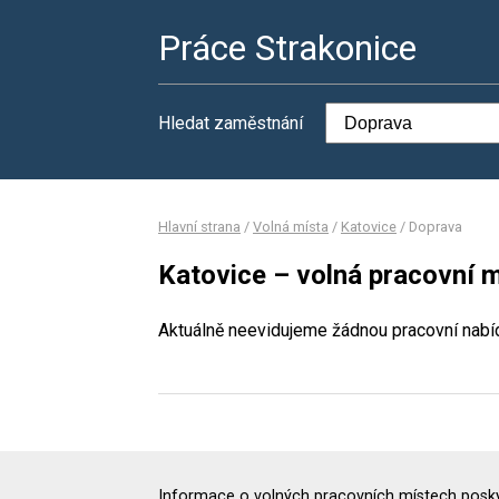
Práce Strakonice
Hledat zaměstnání
Hlavní strana
/
Volná místa
/
Katovice
/
Doprava
Katovice – volná pracovní 
Aktuálně neevidujeme žádnou pracovní nabí
Informace o volných pracovních místech poskyt