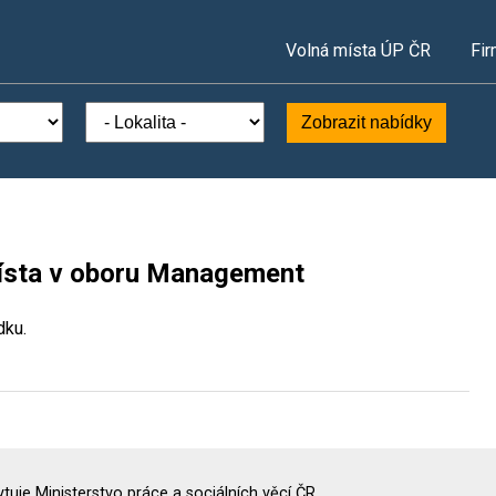
Volná místa ÚP ČR
Fir
Zobrazit nabídky
místa v oboru Management
dku.
uje Ministerstvo práce a sociálních věcí ČR.