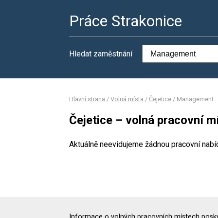
Práce Strakonice
Hledat zaměstnání
Hlavní strana
/
Volná místa
/
Čejetice
/
Management
Čejetice – volná pracovní 
Aktuálně neevidujeme žádnou pracovní nabí
Informace o volných pracovních místech poskyt