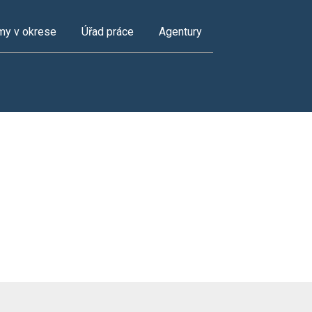
my v okrese
Úřad práce
Agentury