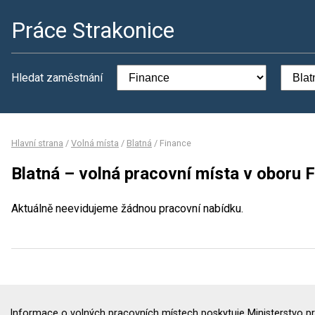
Práce Strakonice
Hledat zaměstnání
Hlavní strana
/
Volná místa
/
Blatná
/
Finance
Blatná – volná pracovní místa v oboru 
Aktuálně neevidujeme žádnou pracovní nabídku.
Informace o volných pracovních místech poskytuje Ministerstvo pr