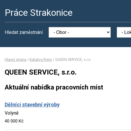
Práce Strakonice
Hledat zaměstnání
Hlavní strana
/
Katalog firem
/
QUEEN SERVICE, s.r.o.
QUEEN SERVICE, s.r.o.
Aktuální nabídka pracovních míst
Dělníci stavební výroby
Volyně
40 000 Kč