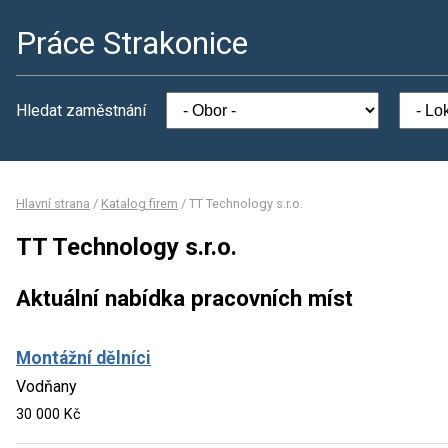
Práce Strakonice
Hledat zaměstnání
Hlavní strana
/
Katalog firem
/
TT Technology s.r.o.
TT Technology s.r.o.
Aktuální nabídka pracovních míst
Montážní dělníci
Vodňany
30 000 Kč