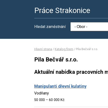
Práce Strakonice
Hledat zaměstnání
Hlavní strana
/
Katalog firem
/
Pila Bečvář s.r.o.
Pila Bečvář s.r.o.
Aktuální nabídka pracovních m
Manipulanti dřevní kulatiny
Vodňany
50 000 – 60 000 Kč