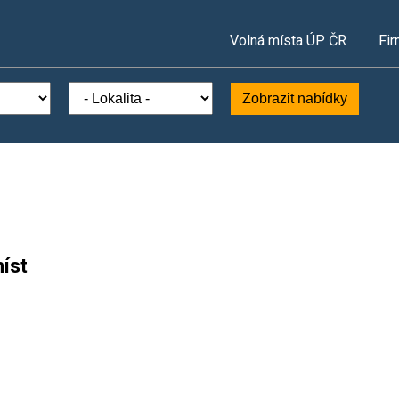
Volná místa ÚP ČR
Fir
Zobrazit nabídky
íst