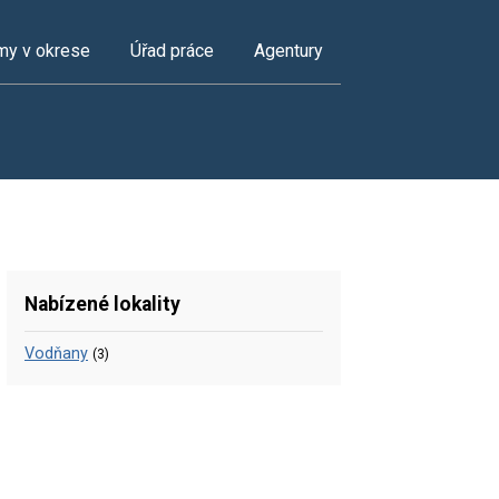
my v okrese
Úřad práce
Agentury
Nabízené lokality
Vodňany
(3)