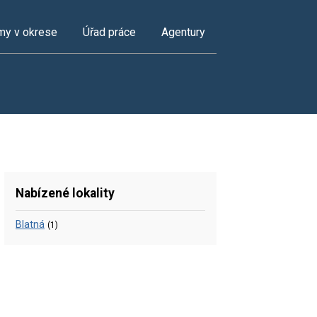
my v okrese
Úřad práce
Agentury
Nabízené lokality
Blatná
(1)