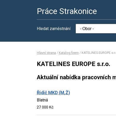
Práce Strakonice
Hledat zaměstnání
Hlavní strana
/
Katalog firem
/
KATELINES EUROPE s.r.
KATELINES EUROPE s.r.o.
Aktuální nabídka pracovních m
Řidič MKD (M,Ž)
Blatná
27 000 Kč