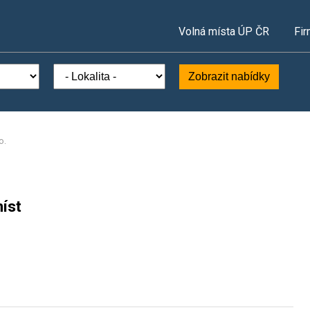
Volná místa ÚP ČR
Fir
Zobrazit nabídky
o.
íst