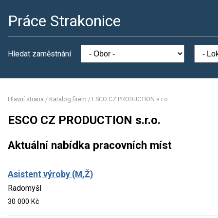
Práce Strakonice
Hledat zaměstnání
Hlavní strana
/
Katalog firem
/
ESCO CZ PRODUCTION s.r.o.
ESCO CZ PRODUCTION s.r.o.
Aktuální nabídka pracovních míst
Asistent výroby (M,Ž)
Radomyšl
30 000 Kč