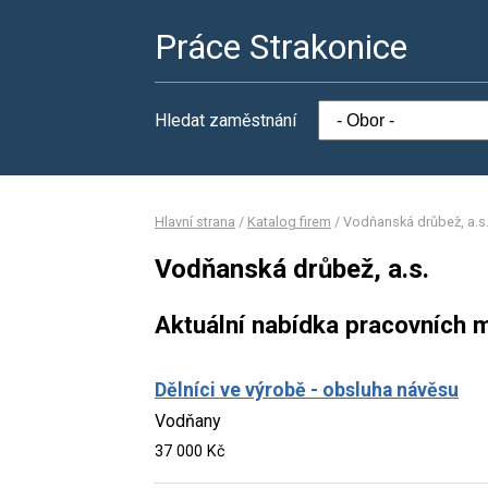
Práce Strakonice
Hledat zaměstnání
Hlavní strana
/
Katalog firem
/
Vodňanská drůbež, a.s
Vodňanská drůbež, a.s.
Aktuální nabídka pracovních m
Dělníci ve výrobě - obsluha návěsu
Vodňany
37 000 Kč