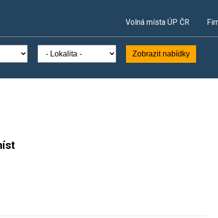
Volná místa ÚP ČR
Fir
Zobrazit nabídky
.
íst