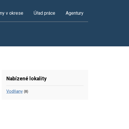
my v okrese
Úřad práce
Agentury
Nabízené lokality
Vodňany
(8)