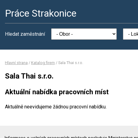
Práce Strakonice
Hledat zaměstnání
Hlavní strana
/
Katalog firem
/
Sala Thai s.r.o.
Sala Thai s.r.o.
Aktuální nabídka pracovních míst
Aktuálně neevidujeme žádnou pracovní nabídku.