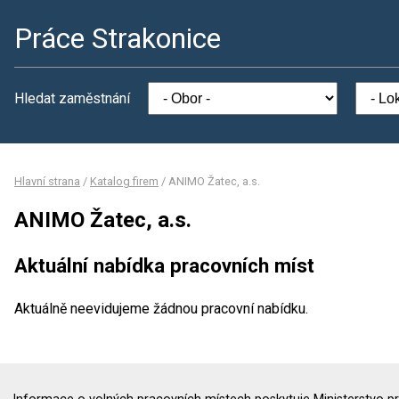
Práce Strakonice
Hledat zaměstnání
Hlavní strana
/
Katalog firem
/
ANIMO Žatec, a.s.
ANIMO Žatec, a.s.
Aktuální nabídka pracovních míst
Aktuálně neevidujeme žádnou pracovní nabídku.